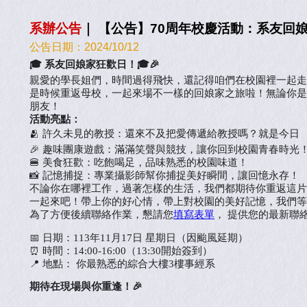
系辦公告
｜
【公告】70周年校慶活動：系友回娘家
公告日期：
2024/10/12
🎓 系友回娘家狂
歡日！🎓🎉
親愛的學長姐們，時間過得飛快，還記得咱們在校園裡一起走
是時候重返母校，一起來場不一樣的回娘家之旅啦！無論你是
朋友！
活動亮點：
🫂 許久未見的教授：還來不及把愛傳遞給教授嗎？就是今日
🎉 趣味團康遊戲：滿滿笑聲與競技，讓你回到校園青春時光
🍔 美食狂歡：吃飽喝足，品味熟悉的校園味道！
📸 記憶捕捉：專業攝影師幫你捕捉美好瞬間，讓回憶永存！
不論你在哪裡工作，過著怎樣的生活，我們都期待你重返這片
一起來吧！帶上你的好心情，帶上對校園的美好記憶，我們等
為了方便後續聯絡作業，懇請您
填寫表單
， 提供您的最新聯
📅 日期：113年11月17日 星期日（因颱風延期）
⏰ 時間：14:00-16:00（13:30開始簽到）
📍 地點： 你最熟悉的綜合大樓3樓事經系
期待在現場與你重逢！🎉