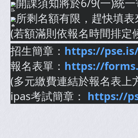
開課須知將於6/9(一)統
所剩名額有限，趕快填表
(若額滿則依報名時間排定
招生簡章：
https://pse.i
報名表單：
https://for
(多元繳費連結於報名表上
ipas考試簡章：
https://p