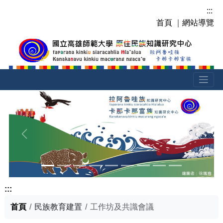
跳
:::
到
首頁
｜
網站導覽
主
要
內
容
區
塊
上一張
下一張
:::
首頁
民族教育建置
工作坊及共識會議