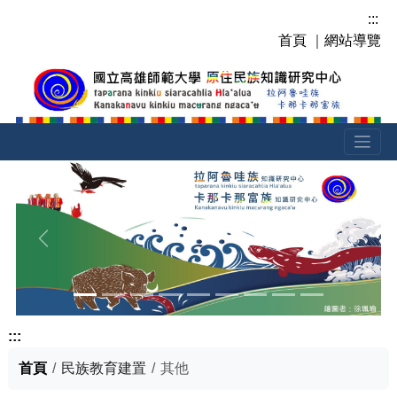
跳
:::
到
首頁
｜
網站導覽
主
要
內
容
區
塊
上一張
下一張
:::
首頁
民族教育建置
其他