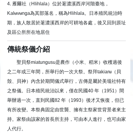
4. 雁爾社（Hlihlala）位於荖濃溪西岸河階臺地，
Kalʉvʉnga為其部落名，稱為Hlihlala。日本殖民統治時
期，族人散居於荖濃溪西岸的可耕地各處，後又回到原址
及區公所所在地居住
傳統祭儀介紹
聖貝祭miatungusu是農作（小米、稻米）收穫過後
之二年或三年間，所舉行的一次大祭。祭拜takiarʉ（貝
殼、貝神）內含於期間儀式舉行，古傳是屬於美壠社特有
之祭儀。日本殖民統治以來，僅在民國40 年（1951）間
舉辦過一次，直到民國82 年（1993）後才又恢復，但已
有所改變。本祭典固定由世襲、擁有主祭家世背景者來主
持。家祭由該家的首長所主持，可由本人進行，也可由家
人代行。