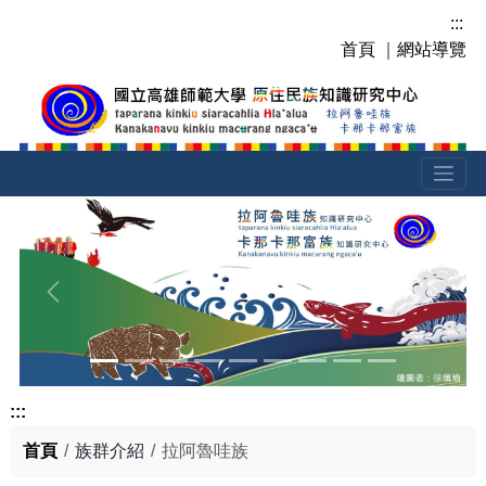
跳
:::
到
首頁
｜
網站導覽
主
要
內
容
區
塊
上一張
下一張
:::
首頁
族群介紹
拉阿魯哇族