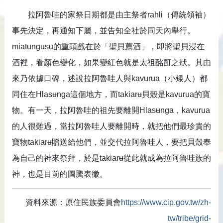
拉阿魯哇的家祭日期都是由主祭者rahli（傳統領袖）
事先決定，再通知下屬，並告知全社於同天內舉行。
miatungusu的重頭戲在於「聖貝薦酒」，即將聖貝浸在
酒裡，看顏色變化，如果變紅色就是太祖酩酊之狀。其由
來乃依據口碑，述說拉阿魯哇人與kavurua（小矮人）都
同住在Hlasʉnga這個地方，而takiarʉ貝殼是kavurua的寶
物。有一天，拉阿魯哇的祖先要離開Hlasʉnga，kavurua
的人很難過，當拉阿魯哇人要離開時，就把他們最珍貴的
寶物takiarʉ贈送給他們，並交代拉阿魯哇人，要把貝殼奉
為自己的神來祭拜，於是takiarʉ從此就成為拉阿魯哇族的
神，也是目前的圖騰表徵。
資料來源：原住民族委員會
https://www.cip.gov.tw/zh-
tw/tribe/grid-