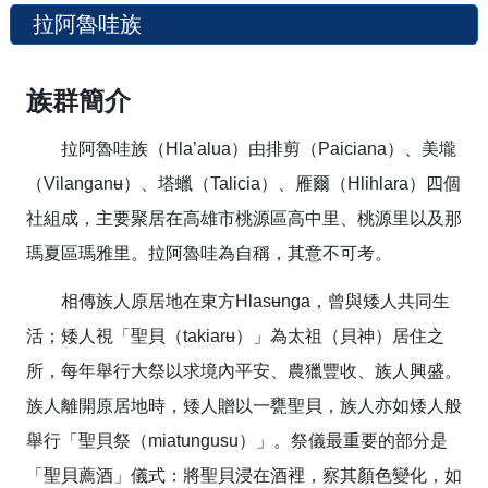
拉阿魯哇族
族群簡介
拉阿魯哇族（Hla’alua）由排剪（Paiciana）、美壠
（Vilanganʉ）、塔蠟（Talicia）、雁爾（Hlihlara）四個
社組成，主要聚居在高雄市桃源區高中里、桃源里以及那
瑪夏區瑪雅里。拉阿魯哇為自稱，其意不可考。
相傳族人原居地在東方Hlasʉnga，曾與矮人共同生
活；矮人視「聖貝（takiarʉ）」為太祖（貝神）居住之
所，每年舉行大祭以求境內平安、農獵豐收、族人興盛。
族人離開原居地時，矮人贈以一甕聖貝，族人亦如矮人般
舉行「聖貝祭（miatungusu）」。祭儀最重要的部分是
「聖貝薦酒」儀式：將聖貝浸在酒裡，察其顏色變化，如