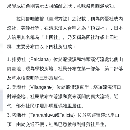
果變成紅色則表示太祖酩酊之狀，意味祭典圓滿成功。
拉阿魯哇族據《臺灣方誌》之記載，稱為內憂社或內
悠社、美隴社等，在清末漢人合稱之為「頂四社」，日本
人沿用其名稱為「上四社」。乃又稱為四社群或上四社
群，主要分布由以下四社所組成：
1. 排剪社（Paiciana）位於荖濃溪和埔頭溪河流處北側山
腳臺地，現為學校所地，社民分布在第一部落、第二部落
及草水檢查哨等三部落居住。
2. 美壠社（Vilanganʉ）位於荖濃溪東岸，塔羅流溪河口
對岸臺地，社民散布在荖濃和寶來溪間的廣大流域。近
代，部分社民移居那瑪夏瑪雅里居住。
3. 塔蠟社（Tararahluvu或Talicia）位於塔羅留溪北岸山
頂，由於交通不便，社民已悉數移到排剪社居住。