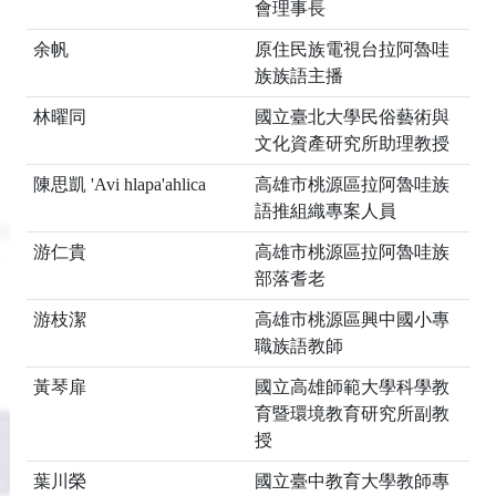
會理事長
余帆
原住民族電視台拉阿魯哇
族族語主播
林曜同
國立臺北大學民俗藝術與
文化資產研究所助理教授
陳思凱
'Avi hlapa'ahlica
高雄市桃源區拉阿魯哇族
語推組織專案人員
游仁貴
高雄市桃源區拉阿魯哇族
部落耆老
游枝潔
高雄市桃源區興中國小專
職族語教師
黃琴扉
國立高雄師範大學科學教
育暨環境教育研究所副教
授
葉川榮
國立臺中教育大學教師專