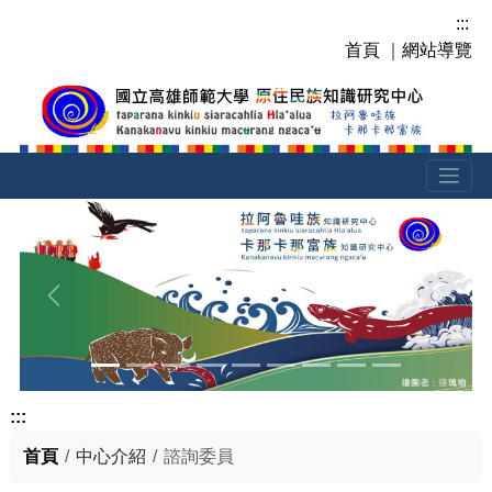
跳
:::
到
首頁
｜
網站導覽
主
要
內
容
區
塊
上一張
下一張
:::
首頁
中心介紹
諮詢委員