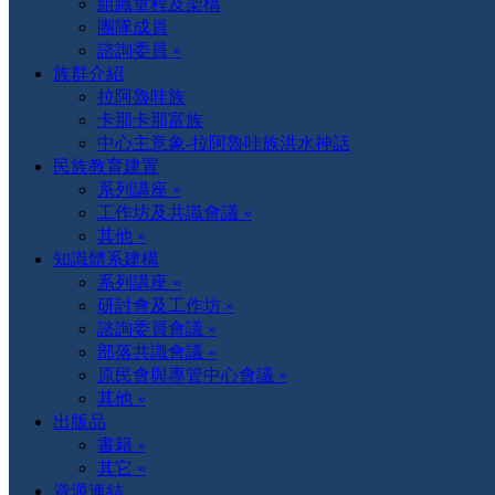
組織章程及架構
團隊成員
諮詢委員 »
族群介紹
拉阿魯哇族
卡那卡那富族
中心主意象-拉阿魯哇族洪水神話
民族教育建置
系列講座 »
工作坊及共識會議 »
其他 »
知識體系建構
系列講座 »
研討會及工作坊 »
諮詢委員會議 »
部落共識會議 »
原民會與專管中心會議 »
其他 »
出版品
書籍 »
其它 »
資源連結