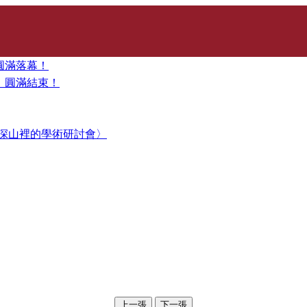
圓滿落幕！
」圓滿結束！
深山裡的學術研討會〉
上一張
下一張