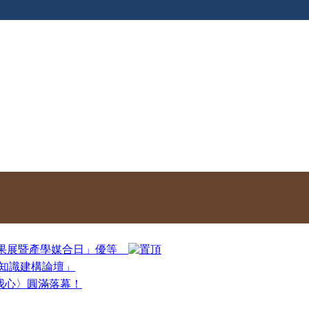
心成果展暨產學媒合日」優等
un知識建構論壇」
我心〉圓滿落幕！