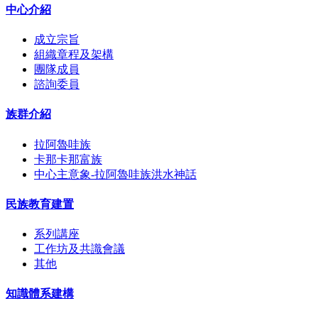
中心介紹
成立宗旨
組織章程及架構
團隊成員
諮詢委員
族群介紹
拉阿魯哇族
卡那卡那富族
中心主意象-拉阿魯哇族洪水神話
民族教育建置
系列講座
工作坊及共識會議
其他
知識體系建構