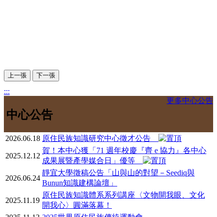
上一張
下一張
:::
更多中心公告
中心公告
2026.06.18
原住民族知識研究中心徵才公告
賀！本中心獲「71 週年校慶『齊 e 協力』各中心
2025.12.12
成果展暨產學媒合日」優等
靜宜大學徵稿公告「山與山的對望－Seediq與
2026.06.24
Bunun知識建構論壇」
原住民族知識體系系列講座〈文物開我眼、文化
2025.11.19
開我心〉圓滿落幕！