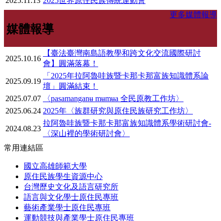
2025.11.13
2025世界原住民族傳統運動會
更多媒體報導
媒體報導
【臺法臺灣南島語教學和跨文化交流國際研討
2025.10.16
會】圓滿落幕！
「2025年拉阿魯哇族暨卡那卡那富族知識體系論
2025.09.19
壇」圓滿結束！
2025.07.07
〈pasamanganʉ mʉmʉa 全民原教工作坊〉
2025.06.24
2025年〈族群研究與原住民族研究工作坊〉
拉阿魯哇族暨卡那卡那富族知識體系學術研討會-
2024.08.23
〈深山裡的學術研討會〉
常用連結區
國立高雄師範大學
原住民族學生資源中心
台灣歷史文化及語言研究所
語言與文化學士原住民專班
藝術產業學士原住民專班
運動競技與產業學士原住民專班