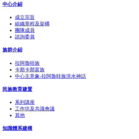
中心介紹
成立宗旨
組織章程及架構
團隊成員
諮詢委員
族群介紹
拉阿魯哇族
卡那卡那富族
中心主意象-拉阿魯哇族洪水神話
民族教育建置
系列講座
工作坊及共識會議
其他
知識體系建構