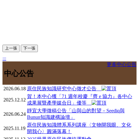
上一張
下一張
:::
更多中心公告
中心公告
2026.06.18
原住民族知識研究中心徵才公告
賀！本中心獲「71 週年校慶『齊 e 協力』各中心
2025.12.12
成果展暨產學媒合日」優等
靜宜大學徵稿公告「山與山的對望－Seediq與
2026.06.24
Bunun知識建構論壇」
原住民族知識體系系列講座〈文物開我眼、文化
2025.11.19
開我心〉圓滿落幕！