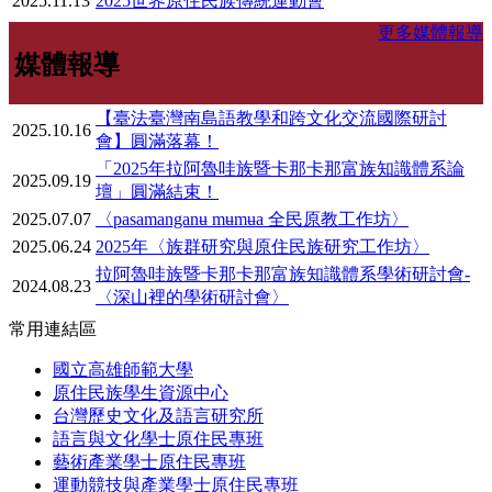
2025.11.13
2025世界原住民族傳統運動會
更多媒體報導
媒體報導
【臺法臺灣南島語教學和跨文化交流國際研討
2025.10.16
會】圓滿落幕！
「2025年拉阿魯哇族暨卡那卡那富族知識體系論
2025.09.19
壇」圓滿結束！
2025.07.07
〈pasamanganʉ mʉmʉa 全民原教工作坊〉
2025.06.24
2025年〈族群研究與原住民族研究工作坊〉
拉阿魯哇族暨卡那卡那富族知識體系學術研討會-
2024.08.23
〈深山裡的學術研討會〉
常用連結區
國立高雄師範大學
原住民族學生資源中心
台灣歷史文化及語言研究所
語言與文化學士原住民專班
藝術產業學士原住民專班
運動競技與產業學士原住民專班