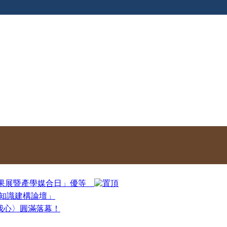
心成果展暨產學媒合日」優等
un知識建構論壇」
我心〉圓滿落幕！