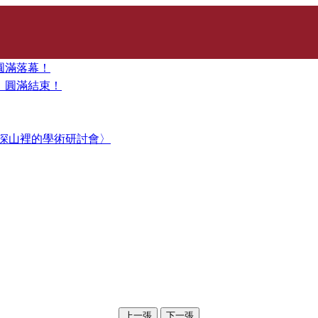
圓滿落幕！
」圓滿結束！
深山裡的學術研討會〉
上一張
下一張