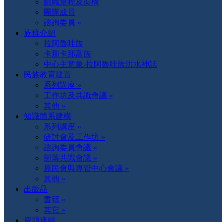
組織章程及架構
團隊成員
諮詢委員 »
族群介紹
拉阿魯哇族
卡那卡那富族
中心主意象-拉阿魯哇族洪水神話
民族教育建置
系列講座 »
工作坊及共識會議 »
其他 »
知識體系建構
系列講座 »
研討會及工作坊 »
諮詢委員會議 »
部落共識會議 »
原民會與專管中心會議 »
其他 »
出版品
書籍 »
其它 »
資源連結