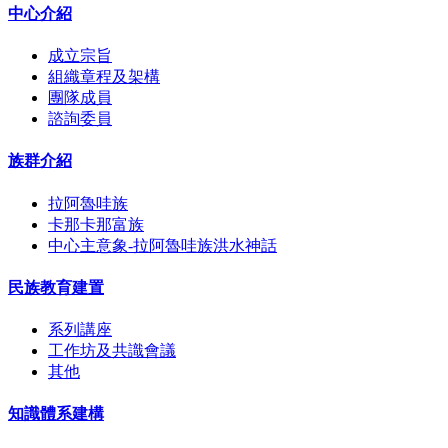
中心介紹
成立宗旨
組織章程及架構
團隊成員
諮詢委員
族群介紹
拉阿魯哇族
卡那卡那富族
中心主意象-拉阿魯哇族洪水神話
民族教育建置
系列講座
工作坊及共識會議
其他
知識體系建構