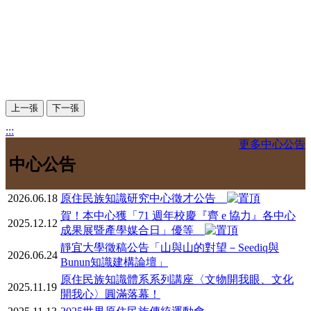
上一張
下一張
:::
更多中心公告
中心公告
2026.06.18
原住民族知識研究中心徵才公告
賀！本中心獲「71 週年校慶『齊 e 協力』各中心
2025.12.12
成果展暨產學媒合日」優等
靜宜大學徵稿公告「山與山的對望－Seediq與
2026.06.24
Bunun知識建構論壇」
原住民族知識體系系列講座〈文物開我眼、文化
2025.11.19
開我心〉圓滿落幕！