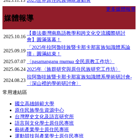
2025.11.13
2025世界原住民族傳統運動會
更多媒體報導
媒體報導
【臺法臺灣南島語教學和跨文化交流國際研討
2025.10.16
會】圓滿落幕！
「2025年拉阿魯哇族暨卡那卡那富族知識體系論
2025.09.19
壇」圓滿結束！
2025.07.07
〈pasamanganʉ mʉmʉa 全民原教工作坊〉
2025.06.24
2025年〈族群研究與原住民族研究工作坊〉
拉阿魯哇族暨卡那卡那富族知識體系學術研討會-
2024.08.23
〈深山裡的學術研討會〉
常用連結區
國立高雄師範大學
原住民族學生資源中心
台灣歷史文化及語言研究所
語言與文化學士原住民專班
藝術產業學士原住民專班
運動競技與產業學士原住民專班