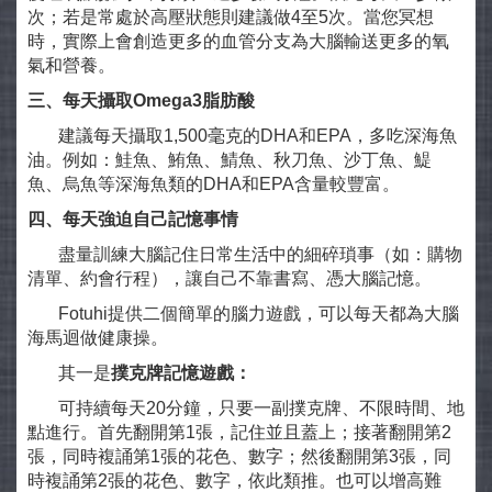
次；若是常處於高壓狀態則建議做4至5次。當您冥想
時，實際上會創造更多的血管分支為大腦輸送更多的氧
氣和營養。
三、每天攝取Omega3
脂肪酸
建議每天攝取1,500毫克的DHA和EPA，多吃深海魚
油。例如：鮭魚、鮪魚、鯖魚、秋刀魚、沙丁魚、鯷
魚、烏魚等深海魚類的DHA和EPA含量較豐富。
四、每天強迫自己記憶事情
盡量訓練大腦記住日常生活中的細碎瑣事（如：購物
清單、約會行程），讓自己不靠書寫、憑大腦記憶。
Fotuhi提供二個簡單的腦力遊戲，可以每天都為大腦
海馬迴做健康操。
其一是
撲克牌記憶遊戲：
可持續每天20分鐘，只要一副撲克牌、不限時間、地
點進行。首先翻開第1張，記住並且蓋上；接著翻開第2
張，同時複誦第1張的花色、數字；然後翻開第3張，同
時複誦第2張的花色、數字，依此類推。也可以增高難