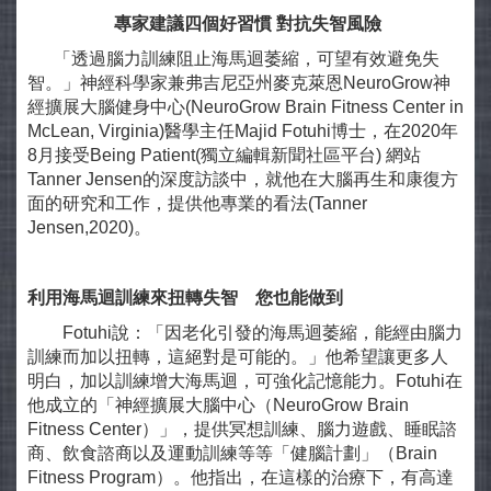
專家建議四個好習慣
對抗失智風險
「透過腦力訓練阻止海馬迴萎縮，可望有效避免失
智。」神經科學家兼弗吉尼亞州麥克萊恩NeuroGrow神
經擴展大腦健身中心(NeuroGrow Brain Fitness Center in
McLean, Virginia)醫學主任Majid Fotuhi博士，在2020年
8月接受Being Patient(獨立編輯新聞社區平台) 網站
Tanner Jensen的深度訪談中，就他在大腦再生和康復方
面的研究和工作，提供他專業的看法(Tanner
Jensen,2020)。
利用海馬迴訓練來扭轉失智 您也能做到
Fotuhi說：「因老化引發的海馬迴萎縮，能經由腦力
訓練而加以扭轉，這絕對是可能的。」他希望讓更多人
明白，加以訓練增大海馬迴，可強化記憶能力。Fotuhi在
他成立的「神經擴展大腦中心（NeuroGrow Brain
Fitness Center）」，提供冥想訓練、腦力遊戲、睡眠諮
商、飲食諮商以及運動訓練等等「健腦計劃」（Brain
Fitness Program）。他指出，在這樣的治療下，有高達