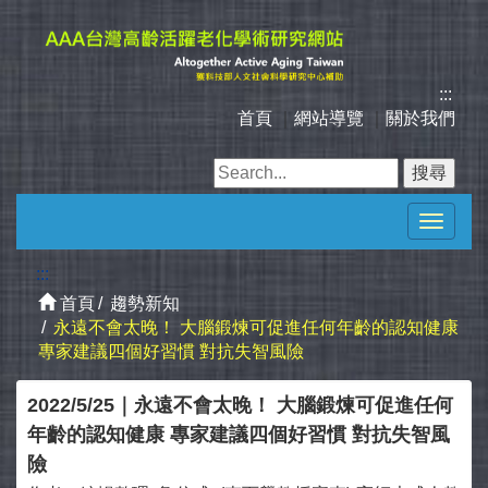
跳
到
主
要
:::
內
首頁
｜
網站導覽
｜
關於我們
容
區
塊
Toggle
navigat
:::
首頁
趨勢新知
永遠不會太晚！ 大腦鍛煉可促進任何年齡的認知健康
專家建議四個好習慣 對抗失智風險
2022/5/25｜永遠不會太晚！ 大腦鍛煉可促進任何
年齡的認知健康 專家建議四個好習慣 對抗失智風
險