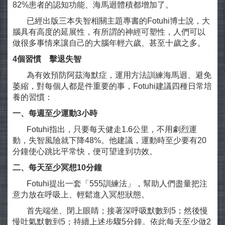
82%患者的認知功能、海馬迴體積都增加了。
已經出版三本失智相關主題專書的Fotuhi博士說，大
腦具有高度的延展性，有所謂的神經可塑性，人們可以
做很多事情來讓自己的大腦年輕六歲、甚至十歲之多。
4
個習慣 擊退失智
為有效預防阿茲海默症，運用方法訓練海馬迴、避免
萎縮，對每個人都是件重要的事，Fotuhi建議四種日常培
養的習慣：
一、每週至少運動3
小時
Fotuhi指出，只要每天健走1.6公里，不用劇烈運
動，失智風險就下降48%。他建議，運動時至少要有20
分鐘使心跳比平常快，便可望達到功效。
二、每天至少冥想10
分鐘
Fotuhi提出一套「555訓練法」，幫助人們盡量把注
意力放在呼吸上、輕鬆進入冥想狀態。
首先端坐、閉上眼睛；接著深呼吸默數到5；然後慢
慢吐氣默數到5；持續上述步驟5分鐘。依此每天至少做2