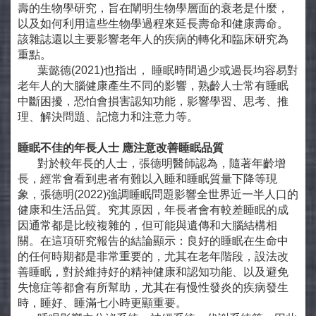
壽的生物學研究，旨在闡明生物學層面的衰老是什麼，
以及如何利用這些生物學過程來延長壽命和健康壽命。
該雜誌還以主要影響老年人的疾病的轉化和臨床研究為
重點。
葉懿德(2021)也指出， 睡眠時間過少或過長均容易對
老年人的大腦健康產生不同的影響，熟齡人士常有睡眠
中斷困擾，恐怕會損害認知功能，影響學習、思考、推
理、解決問題、記憶力和注意力等。
睡眠不佳的年長人士
應注意改善睡眠品質
對於較年長的人士，張德明醫師認為，隨著年齡增
長，經常會看到患者有難以入睡和睡眠質量下降等現
象，張德明(2022)強調睡眠問題影響全世界近一半人口的
健康和生活品質。究其原因，年長者會有較差睡眠的成
因通常都是比較複雜的，但可能與遺傳和大腦結構相
關。在這項研究報告的結論顯示：良好的睡眠在生命中
的任何時期都是非常重要的，尤其在老年階段，設法改
善睡眠，對於維持好的精神健康和認知功能、以及避免
失憶症等都會有所幫助，尤其在有慢性發炎的疾病發生
時，睡好、睡滿七小時更顯重要。