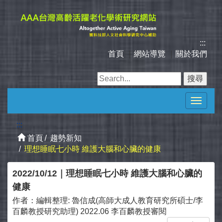
跳
到
主
要
:::
內
首頁
｜
網站導覽
｜
關於我們
容
區
塊
Toggle
navigat
:::
首頁
趨勢新知
理想睡眠七小時 維護大腦和心臟的健康
2022/10/12｜理想睡眠七小時 維護大腦和心臟的
健康
作者：
編輯整理: 魯信成(高師大成人教育研究所碩士/李
百麟教授研究助理) 2022.06 李百麟教授審閱