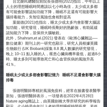
台北榮民總醫院前院長張德明(2022)指出，中年以上
人士的理想睡眠時間應該以七小時為佳，太少或太多都
有可能會影響認知功能下降，睡眠不足還有可能影響大
腦排毒能力，失智症風險也會相對提高
葉懿德(2021)也指出，睡太少或太多均會影響大腦認
知功能，研究發現，睡眠時長剛好的熟齡族，有助延緩
認知能力下降，並保持大腦敏銳。
此外，Shahram,et al.(2021) 發表在《歐洲心臟雜誌──
數位健康》期刊上的一研究也顯示，研究人員根據英國
生物銀行 (UK Biobank)採集 8.8 萬人數據的研究發現，
晚上 10~11 點入睡的人，罹患心臟病機率最低，超過8小
時、睡太多則可能導致死亡和心血管疾病的風險升高
41％。
睡眠太少或太多都會影響記憶力 睡眠不足還會影響大腦
排毒
張德明醫師專精於風濕免疫科，經常在臉書發表醫學
新知，張德明醫師表示，一項發表在2022年4月28日
Nature aging雜誌上，由英國劍橋大學所研究的科學報告
顯示，七小時是中年以上者的理想睡眠時間長度，若低