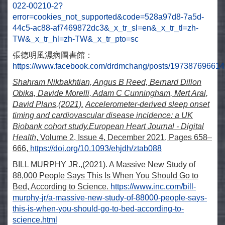
022-00210-2?
error=cookies_not_supported&code=528a97d8-7a5d-
44c5-ac88-af7469872dc3&_x_tr_sl=en&_x_tr_tl=zh-
TW&_x_tr_hl=zh-TW&_x_tr_pto=sc
張德明風濕病圖書館：
https://www.facebook.com/drdmchang/posts/19738769661
Shahram Nikbakhtian, Angus B Reed, Bernard Dillon
Obika, Davide Morelli, Adam C Cunningham, Mert Aral,
David Plans,(2021).
Accelerometer-derived sleep onset
timing and cardiovascular disease incidence: a UK
Biobank cohort study.European Heart Journal - Digital
Health
, Volume 2, Issue 4, December 2021, Pages 658–
666,
https://doi.org/10.1093/ehjdh/ztab088
BILL MURPHY JR.,(2021). A Massive New Study of
88,000 People Says This Is When You Should Go to
Bed, According to Science.
https://www.inc.com/bill-
murphy-jr/a-massive-new-study-of-88000-people-says-
this-is-when-you-should-go-to-bed-according-to-
science.html