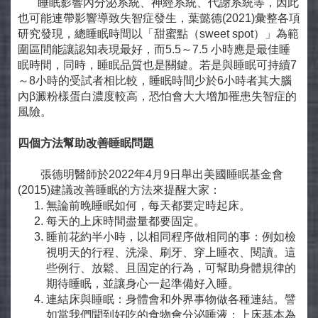
睡眠影響內分泌系統、神經系統、代謝系統等，因此
也可能連帶影響導致失智症發生，葉懿德(2021)彙整各項
研究發現，總睡眠時間以「甜蜜點（sweet spot）」為範
圍區間能讓認知表現最好，而5.5～7.5 小時應是最佳睡
眠時間，同時，睡眠品質也是關鍵。若是與睡眠可持續7
～8小時的受試者相比較，睡眠時間少於6小時者其大腦
內β澱粉樣蛋白濃度較高，恐怕會大大增加罹患失智症的
風險。
四個方法幫助改善睡眠問題
張德明醫師於2022年4月9日舉出美國睡眠基金會
(2015)建議改善睡眠的方法來提醒大家：
無論前晚睡眠如何，每天都要定時起床。
每天的上床時間盡量都要固定。
睡前花約半小時，以相同程序做相同的事：例如檢
視明天的行程、洗澡、刷牙、穿上睡衣、閱讀。這
些例行、放鬆、且固定的行為，可幫助身體規律的
期待睡眠，並讓身心一起準備好入睡。
連結床與睡眠：身體會和外界事物做各種連結。譬
如當我們聞到好吃的食物會分泌唾液；上床基本為