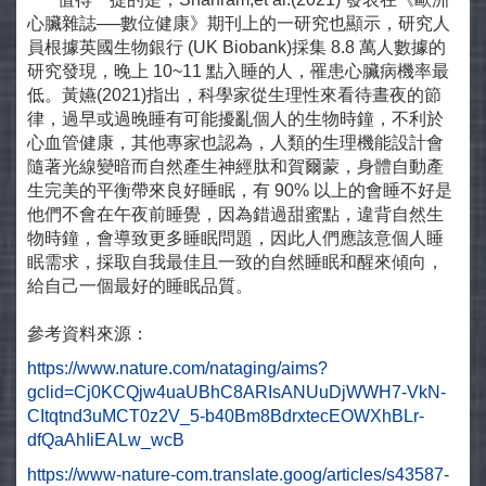
心臟雜誌──數位健康》期刊上的一研究也顯示，研究人
員根據英國生物銀行 (UK Biobank)採集 8.8 萬人數據的
研究發現，晚上 10~11 點入睡的人，罹患心臟病機率最
低。黃嬿(2021)指出，科學家從生理性來看待晝夜的節
律，過早或過晚睡有可能擾亂個人的生物時鐘，不利於
心血管健康，其他專家也認為，人類的生理機能設計會
隨著光線變暗而自然產生神經肽和賀爾蒙，身體自動產
生完美的平衡帶來良好睡眠，有 90% 以上的會睡不好是
他們不會在午夜前睡覺，因為錯過甜蜜點，違背自然生
物時鐘，會導致更多睡眠問題，因此人們應該意個人睡
眠需求，採取自我最佳且一致的自然睡眠和醒來傾向，
給自己一個最好的睡眠品質。
參考資料來源：
https://www.nature.com/nataging/aims?
gclid=Cj0KCQjw4uaUBhC8ARIsANUuDjWWH7-VkN-
CItqtnd3uMCT0z2V_5-b40Bm8BdrxtecEOWXhBLr-
dfQaAhIiEALw_wcB
https://www-nature-com.translate.goog/articles/s43587-