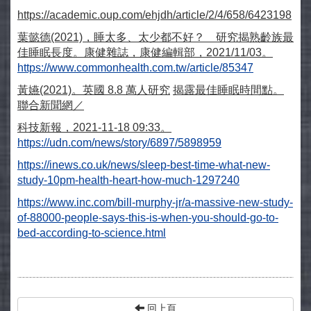
https://academic.oup.com/ehjdh/article/2/4/658/6423198
葉懿德
(2021)
，睡太多、太少都不好？ 研究揭熟齡族最
佳睡眠長度。康健雜誌，康健編輯部，
2021/11/03
。
https://www.commonhealth.com.tw/article/85347
黃嬿
(2021)
。英國
8.8
萬人研究
揭露最佳睡眠時間點。
聯合新聞網／
科技新報，
2021-11-18 09:33
。
https://udn.com/news/story/6897/5898959
https://inews.co.uk/news/sleep-best-time-what-new-
study-10pm-health-heart-how-much-1297240
https://www.inc.com/bill-murphy-jr/a-massive-new-study-
of-88000-people-says-this-is-when-you-should-go-to-
bed-according
-to-science.html
回上頁