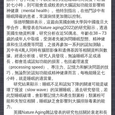
於七小時，則可能會造成較差的大腦認知功能並影響精
神健康（mental health）。他特別指出，在他門診中有
睡眠障礙的患者，常讓病情更加難以控制。
張德明醫師表示，這篇由英國劍橋大學與中國復旦大
學合作，剛發表在Nature aging(2022)的研究顯示，透過
英國生物資料庫，研究分析在近50萬名、年齡在38～73
歲的成年人中取樣，受測者先被詢問睡眠型態、精神健
康和生活感覺等問題，之後再參加一系列的認知測驗，
其中有4萬人同時有腦部影像和遺傳基因等相關資料與數
據。經過分析後，研究人員發現，無論睡眠不足或過
長，都會造成認知功能的損害，包括處理速度
（processing speed）、專注力、記憶力和解決問題的技
巧，無論對於認知功能或精神健康而言，每晚能睡足七
小時，就是睡眠的適當量。
研究結果顯示：睡眠不足和認知下降的關連可能是破
壞了慢波（slow wave）的深層睡眠，過去研究發現，若
此型睡眠破壞，會影響記憶力和產生類澱粉；類澱粉可
能和失智症相關，睡眠缺乏會影響到大腦排除毒素的能
力。
英國Nature Aging雜誌發表的研究包括關於衰老和長