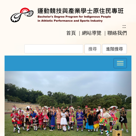
跳
到
主
要
:::
內
首頁
｜
網站導覽
｜
聯絡我們
容
區
進階搜尋
塊
Toggle
navigat
Previous
Next