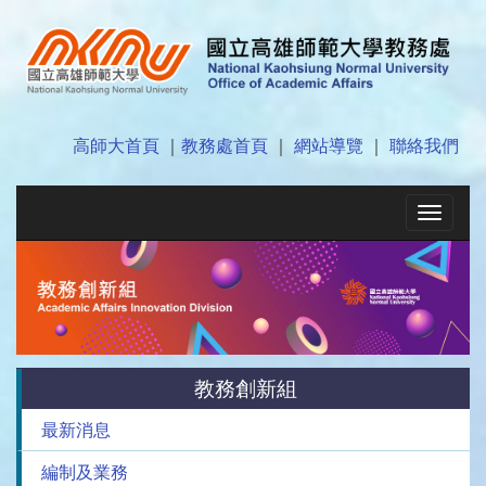
高師大首頁
｜
教務處首頁
｜
網站導覽
｜
聯絡我們
Toggle
navigat
教務創新組
最新消息
編制及業務