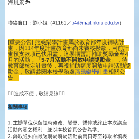
海風景🏞️
聯絡窗口：劉小姐（#1161／
b4@mail.
nknu.edu.tw
）
[重要公告] 燕颺樂學計畫屬於教育部年度補助計
畫，因114年度計畫教育部尚
未審核撥款，目前計
畫預支款項已快用盡，這學期暫訂補助獎勵金至
4
月的活動，
「5-7月活動不開放申請獎勵金」
，
待
教育部核定計畫後，再視補助額度開放申請活動獎
勵金，敬請參閱本校學務處
燕颺樂學計畫
相關公
告。
🙇‍♀️造成不便，敬請見諒🙇‍♀️
相關事項
1. 主辦單位保留隨時修改、變更、
暫停或終止本次講座
活動內容之權利，並以本校首頁公告為準。
2. 錄取通知信最遲將於將於活動前兩日寄至錄取者填表