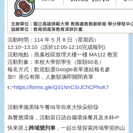
活動時間：114 年 5 月 8 日（星期四）
12:10~13:10（請於12:00-12:10完成報到)
活動地點：燕巢校區致理大樓一樓 MA112 教室
活動對象：本校大學部學生（限額60名）
報名方式：歡迎點選Google表單連結報名參
加!! 座位有限，人數額滿即關閉表單
👉
https://forms.gle/Q31NnCSrJChCPhuK7
活動準備美味午餐🍱等你來大快朵頤😋
為響應環保，活動當日請自備環保餐具及水杯🌱
快來搭上
跨域號列車
，一起出發探索跨域學習的山