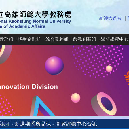
高師大首頁
｜
教務組
招生企劃組
綜合業務組
教務創新組
學分學程中心
認可 - 新週期系所品保 - 高教評鑑中心資訊