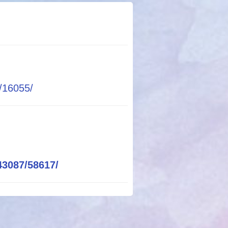
4/16055/
43087/58617/