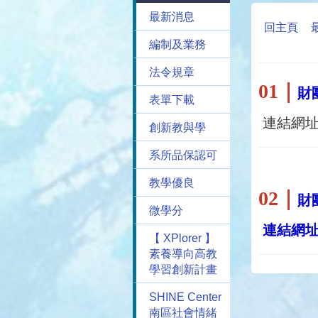
最新消息
回主頁
編制及業務
法令規章
01
｜
財
表單下載
連結網址 
創新教與學
系所品保認可
教學優良
02
｜
財
微學分
連結網
【 XPlorer 】
素養導向高教
學習創新計畫
SHINE Center
南區社會情緒