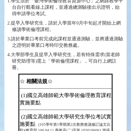
1.
學生須於「臺灣學術倫理教育資源中心」之網路教學平
台自行觀看線上課程，並通過總測驗後出示證明，始
得申請學位考試。
2.
提早
入學
研究生，請於入學當年9月中旬起才開始上網
修讀學術倫理課程。
3.
請於畢業口考前完成此課程並通過測驗，並將通過測驗
之證明於畢業口考時印交
教務處
。
4.
大學部學生及提早入學研究生，若有特殊需求(當老師
研究助理等)需上「學術倫理課程」，可自行上網註
冊。
☆
相關法規
☆
(1)
國立高雄師範大學學術倫理教育課程
實施要點
(2)
國立高雄師範大學研究生學位考試實
施要點
(105學年第1學期第2次教務會議修訂論文比
對)(教育部 106.04.11 臺教高(二)字第 1050186061 號函