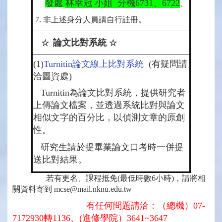
發處
林幸冠 小姐 分機6731、6722
。
7. 非上述身分人員請自行註冊。
論文比對系統
☆
☆
(1)
Turnitin論文線上比對系統
(有疑問請
洽圖資處)
Turnitin為論文比對系統，提供研究者
上傳論文檔案，並透過系統比對與論文
相似文字的百分比，以偵測文章的原創
性。
研究生請於提畢業論文口考時一併提
送比對結果。
若有更名、課程抵免(最低時數6小時)，請將相
關資料寄到 mcse@mail.nknu.edu.tw
有任何問題請洽：（總機）07-
7172930轉1136、(
進修學院
）3641~3647