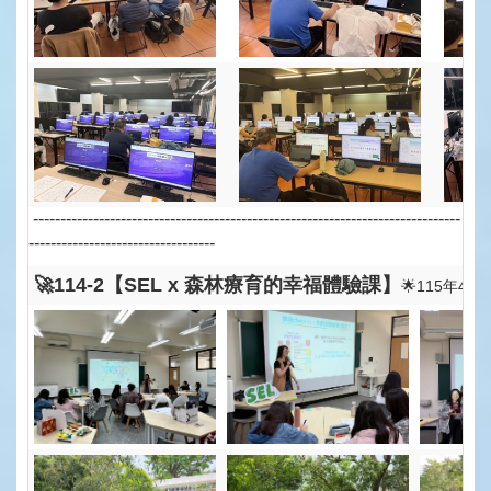
------------------------------------------------------------------------------
----------------------------------
🚀114-2【SEL x
森
林
療育
的幸福體驗課
】
🌟115年4月