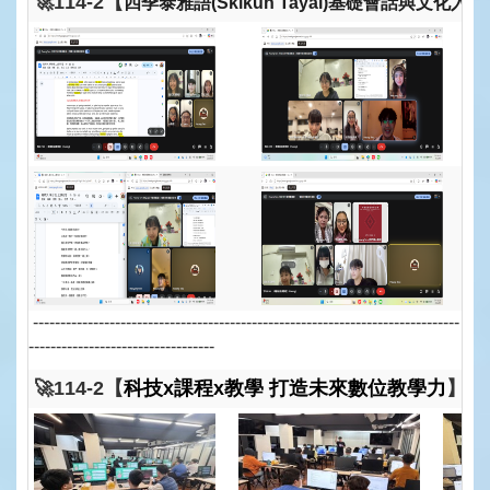
🚀114-2【
四季泰雅語(
Skikun Tayal
)基礎會話與文化入門
------------------------------------------------------------------------------
----------------------------------
🚀114-2【
科技x課程x教學 打造未來數位教學力
】
🌟