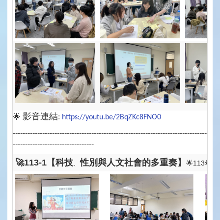
影音連結
🌟
:
https://youtu.be/2BqZKc8FNO0
-------------------------------------------------------------------------------
---------------------------------
🚀113-1【科技
性別與人文社會的多重奏】
、
🌟113年