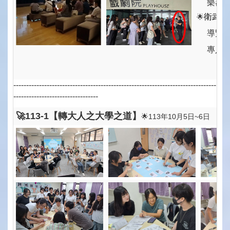
樂器室
衛武營
🌟
導覽過
專人導
-------------------------------------------------------------------------------
---------------------------------
🚀113-1【轉大人之大學之道】
🌟113年10月5日~6日