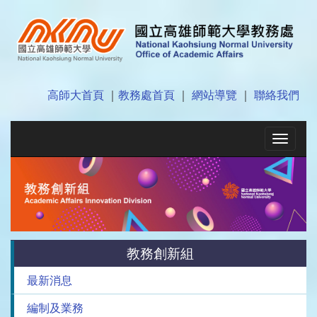
高師大首頁
｜
教務處首頁
｜
網站導覽
｜
聯絡我們
Toggle
navigat
教務創新組
最新消息
編制及業務