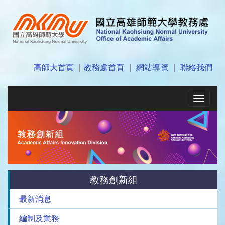
高師大首頁
｜
教務處首頁
｜
網站導覽
｜
聯絡我們
Toggle
navigat
教務創新組
最新消息
編制及業務