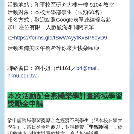
活動地點：和平校區研究大樓一樓 9104 教室
活動對象：本校大學部學生（限額60名）
報名方式：歡迎點選Google表單連結報名參
加!! 座位有限，人數額滿即關閉表單
👉
https://forms.gle/tSwWAyyfKxBP6oyD9
活動準備美味午餐🍕等你來大快朵頤😋
聯絡窗口：劉小姐（#1161／
b4@mail.
nknu.edu.tw
）
本次活動配合燕颺樂學計畫跨域學習
獎勵金申請
欲申請跨域學習獎勵金之經濟不利學生（限本校在學大
學生），
當日須全程參與，並請攜帶
「學習護照」
，
於
活動結束時找主辦單位核章，逾時無法辦理。