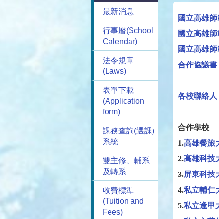
最新消息
國立高雄師
行事曆(School
國立高雄師
Calendar)
國立高雄師
法令規章
合作協議書
(Laws)
表單下載
各校聯絡人
(Application
form)
合作學校
課務查詢(選課)
系統
1.
高雄餐旅
2.
高雄科技
雙主修、輔系
及轉系
3.
屏東科技
4.
私立輔仁
收費標準
(Tuition and
5.
私立逢甲
Fees)