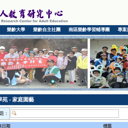
樂齡大學
樂齡自主社團
南區樂齡學習輔導團
專案
苑 - 家庭園藝
題：
表日期
標題