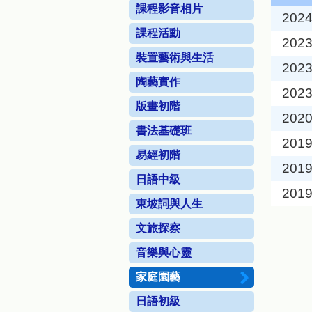
課程影音相片
2024
課程活動
2023
裝置藝術與生活
2023
陶藝實作
2023
版畫初階
2020
書法基礎班
2019
易經初階
2019
日語中級
2019
東坡詞與人生
文旅探察
音樂與心靈
家庭園藝
日語初級