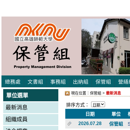
總務處
文書組
事務組
出納組
保管組
營繕
現在位置：
保管組
>
最新消息
單位選單
排序方式：
最新消息
日期
單位
組織成員
2026.07.28
保管組