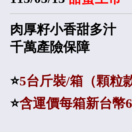
肉厚籽小香甜多汁
千萬產險保障
⭐️
5台斤裝/箱（顆粒
⭐️
含運價每箱新台幣6