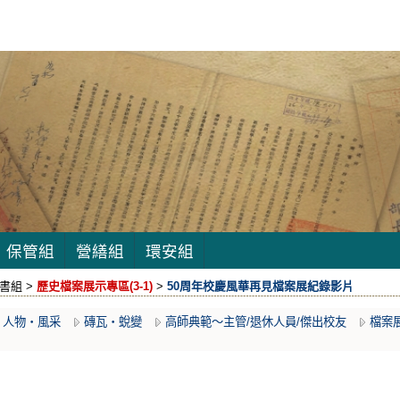
保管組
營繕組
環安組
書組 >
歷史檔案展示專區(3-1)
>
50周年校慶風華再見檔案展紀錄影片
人物‧風采
磚瓦‧蛻變
高師典範～主管/退休人員/傑出校友
檔案