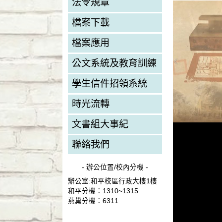
法令規章
檔案下載
檔案應用
公文系統及教育訓練
學生信件招領系統
時光流轉
文書組大事紀
聯絡我們
- 辦公位置/校內分機 -
辦公室:和平校區行政大樓1樓
和平分機：1310~1315
燕巢分機：6311