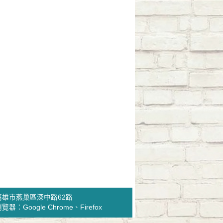
4高雄市燕巢區深中路62路
瀏覽器：Google Chrome、Firefox