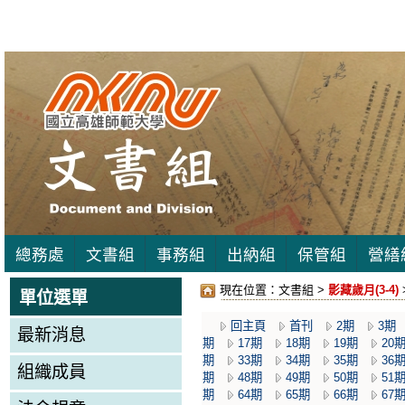
總務處
文書組
事務組
出納組
保管組
營繕
現在位置：
文書組 >
影藏歲月(3-4)
單位選單
回主頁
首刊
2期
3期
最新消息
期
17期
18期
19期
20
期
33期
34期
35期
36
組織成員
期
48期
49期
50期
51
期
64期
65期
66期
67