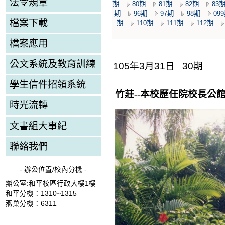
法令規章
期
80期
81期
82期
83
期
96期
97期
98期
09
檔案下載
期
110期
111期
112期
檔案應用
公文系統及教育訓練
105年3月31日 30期
學生信件招領系統
竹莊
--
本校歷任院校長公
時光流轉
文書組大事紀
聯絡我們
- 辦公位置/校內分機 -
辦公室:和平校區行政大樓1樓
和平分機：1310~1315
燕巢分機：6311