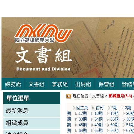
總務處
文書組
事務組
出納組
保管組
營繕
現在位置：
文書組 >
影藏歲月(3-4)
單位選單
回主頁
首刊
2期
3期
最新消息
期
17期
18期
19期
20
期
33期
34期
35期
36
組織成員
期
48期
49期
50期
51
期
64期
65期
66期
67