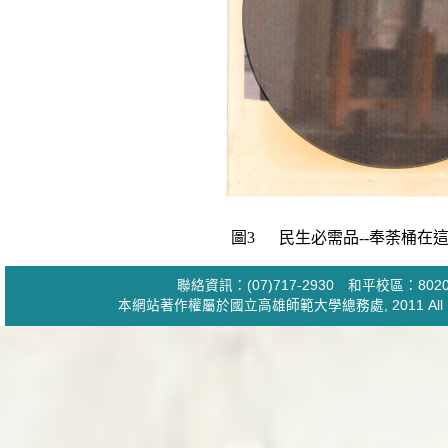
圖
3
民生必需品
--
奉荼桶在
聯絡資訊：(07)717-2930 和平校區：
本網站著作權屬於國立高雄師範大學
總務處
, 2011 