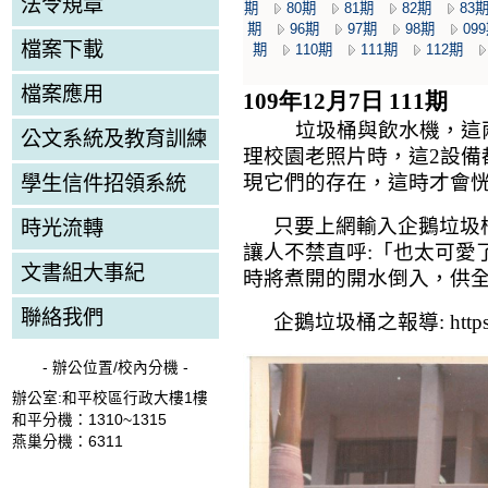
法令規章
期
80期
81期
82期
83
期
96期
97期
98期
09
檔案下載
期
110期
111期
112期
檔案應用
109年12月7日 111期
垃圾桶與飲水機，這
公文系統及教育訓練
理校園老照片時，這
2
設備
現它們的存在，這時才會
學生信件招領系統
只要上網輸入企鵝垃圾
時光流轉
讓人不禁直呼
:
「也太可愛
文書組大事紀
時將煮開的開水倒入，供
聯絡我們
企鵝垃圾桶之報導
:
http
- 辦公位置/校內分機 -
辦公室:和平校區行政大樓1樓
和平分機：1310~1315
燕巢分機：6311