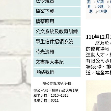
法令規章
期
80期
期
96期
檔案下載
期
110期
檔案應用
公文系統及教育訓練
111年12月
學生信件招領系統
座落於
的優質場地
時光流轉
運動人才，
有限公司承
文書組大事紀
場(羽球、
聯絡我們
道，建全本
- 辦公位置/校內分機 -
辦公室:和平校區行政大樓1樓
和平分機：1310~1315
燕巢分機：6311