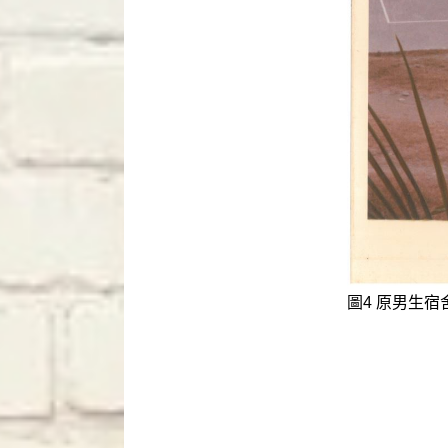
圖4 原男生