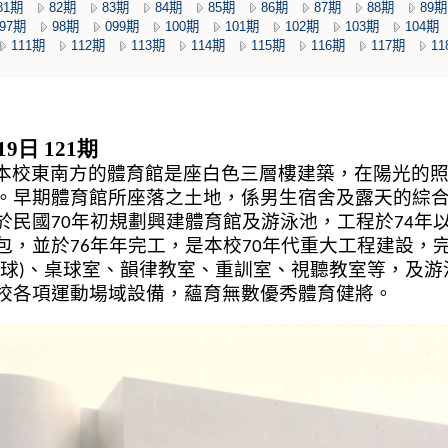
81期
82期
83期
84期
85期
86期
87期
88期
89期
97期
98期
099期
100期
101期
102期
103期
104期
111期
112期
113期
114期
115期
116期
117期
11
19日 121期
本校東南方的體育館是座白色三層樓建築，在陽光的
。早期體育館所座落之土地，係男生宿舍及露天的綜
於民國70年初規劃興建體育館及游泳池，工程於74年以9
包，並於76年年完工，是本校70年代重大工程建設，
排球)、桌球室、韻律教室、重訓室、視聽教室等，及游
校各項運動場域設備，蘊育無數優秀體育健將。