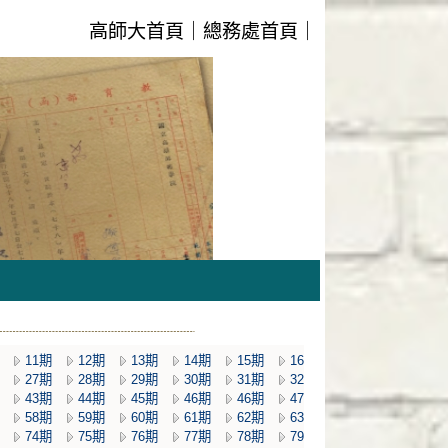
高師大首頁
｜
總務處首頁
｜
11期
12期
13期
14期
15期
16
27期
28期
29期
30期
31期
32
43期
44期
45期
46期
46期
47
58期
59期
60期
61期
62期
63
74期
75期
76期
77期
78期
79