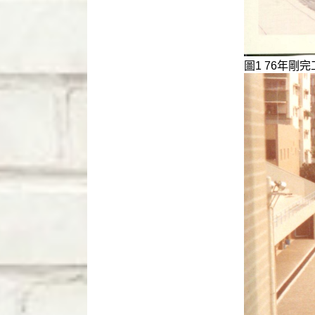
圖1 76年剛