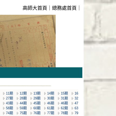
高師大首頁
｜
總務處首頁
｜
11期
12期
13期
14期
15期
16
27期
28期
29期
30期
31期
32
43期
44期
45期
46期
46期
47
58期
59期
60期
61期
62期
63
74期
75期
76期
77期
78期
79