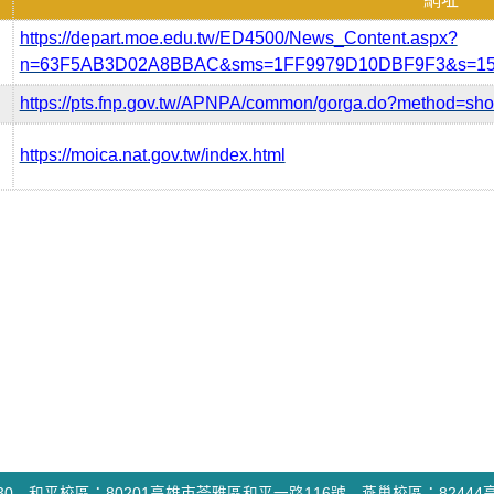
https://depart.moe.edu.tw/ED4500/News_Content.aspx?
n=63F5AB3D02A8BBAC&sms=1FF9979D10DBF9F3&s=15
https://pts.fnp.gov.tw/APNPA/common/gorga.do?method=
https://moica.nat.gov.tw/index.html
-2930 和平校區：80201高雄市苓雅區和平一路116號 燕巢校區：8244