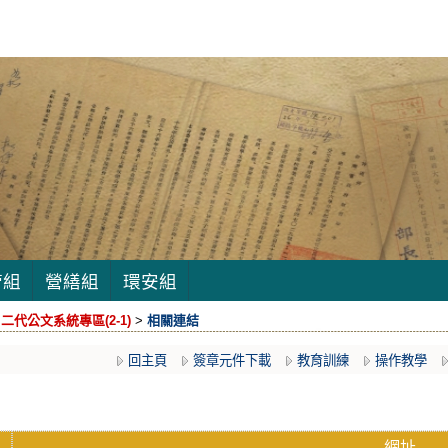
管組
營繕組
環安組
>
二代公文系統專區(2-1)
>
相關連結
回主頁
簽章元件下載
教育訓練
操作教學
網址