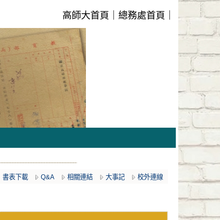
高師大首頁
｜
總務處首頁
｜
書表下載
Q&A
相關連結
大事記
校外連線