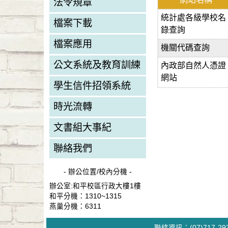
法令規章
統計處各級學校名
檔案下載
錄查詢
檔案應用
機關代碼查詢
公文系統及教育訓練
內政部自然人憑證
網站
學生信件招領系統
時光流轉
文書組大事紀
聯絡我們
- 辦公位置/校內分機 -
辦公室:和平校區行政大樓1樓
和平分機：1310~1315
燕巢分機：6311
聯絡資訊：(07)717