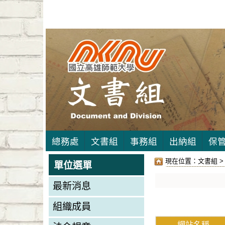
總務處
文書組
事務組
出納組
保
現在位置：
文書組 
單位選單
最新消息
組織成員
網站名稱