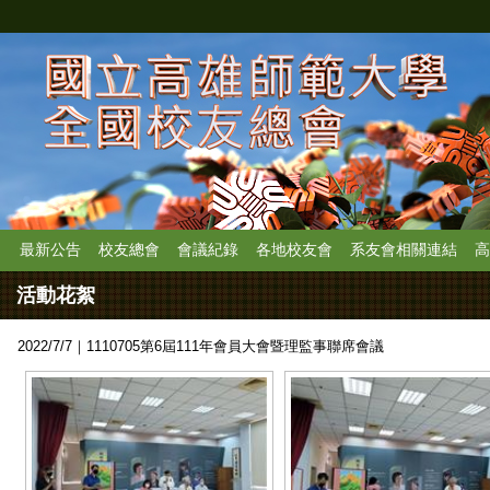
最新公告
校友總會
會議紀錄
各地校友會
系友會相關連結
高
活動花絮
2022/7/7｜1110705第6屆111年會員大會暨理監事聯席會議