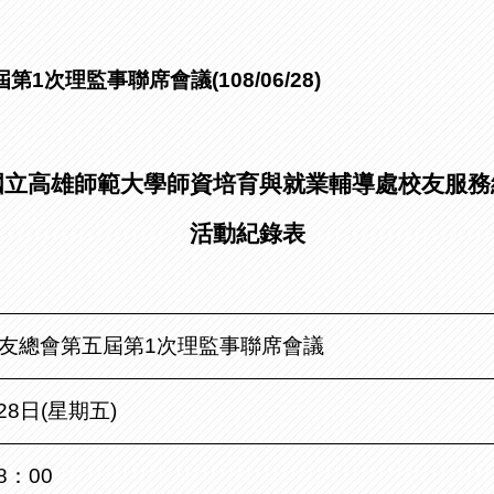
次理監事聯席會議(108/06/28)
國立高雄師範大學師資培育與就業輔導處校友服務
活動紀錄表
友總會第五屆第
1
次理監事聯席會議
28
日
(
星期五
)
8
：
00