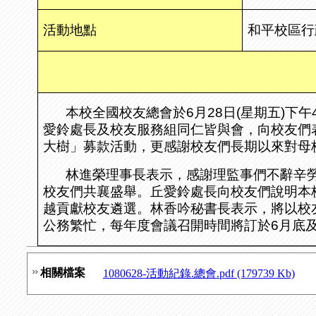
活動地點
和平校區行
本校全國校友總會於
6
月
28
日
(
星期五
)
下午
愛鈴處長及校友服務組同仁皆與會，向校友們
大樹」募款活動，更感謝校友們長期以來對母
林進榮理事長表示，感謝理監事們不辭辛
校友們共襄盛舉。丘愛鈴處長向校友們說明本
越貢獻校友遴選。林香吟秘書長表示，將以校
公務繁忙，每年度會議召開時間將訂於
6
月底
相關檔案
1080628-活動紀錄.總會.pdf (179739 Kb)