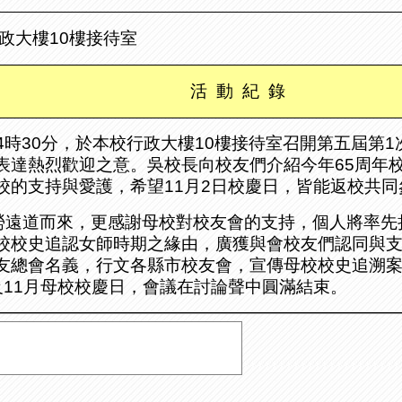
政大樓
10
樓接待室
活
動
紀
錄
4
時
30
分，於本校行政大樓
10
樓接待室召開第五屆第
1
表達熱烈歡迎之意。吳校長向校友們介紹今年
65
周年
校的支持與愛護，希望
11
月
2
日校慶日，皆能返校共同
勞遠道而來，更感謝母校對校友會的支持，個人將率先
校校史追認女師時期之緣由，廣獲與會校友們認同與
友總會名義，行文各縣市校友會，宣傳母校校史追溯
及
11
月母校校慶日，會議在討論聲中圓滿結束。