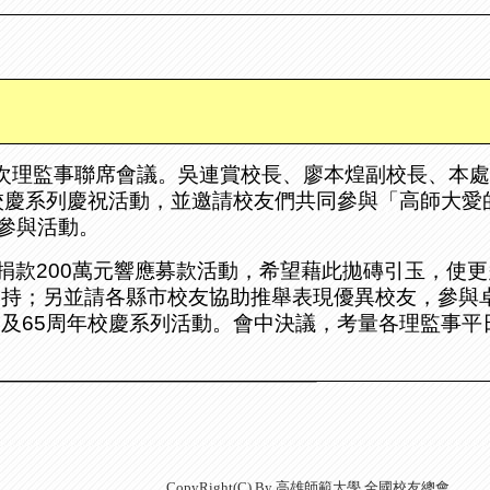
次理監事聯席會議。吳連賞校長、廖本煌副校長、本
校慶系列慶祝活動，並邀請校友們共同參與「高師大愛
參與活動。
捐款
200
萬元響應募款活動，希望藉此拋磚引玉，使更
支持；另並請各縣市校友協助推舉表現優異校友，參與
案及
65
周年校慶系列活動。會中決議，考量各理監事平
CopyRight(C) By 高雄師範大學 全國校友總會