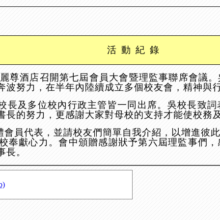
活
動
紀
錄
麗尊酒店召開第七屆會員大會暨理監事聯席會議。
奔波努力，在半年內陸續成立多個校友會，精神與
校長及多位校內行政主管皆一同出席。吳校長致詞
書長的努力，更感謝大家對母校的支持才能使校務
體會員代表，並請校友們簡單自我介紹，以增進彼
校奉獻心力。會中頒贈感謝狀予第六屆理監事們，
事長。
b)