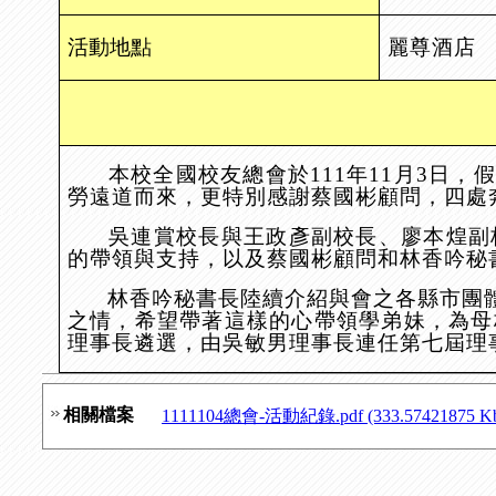
活動地點
麗尊酒店
本校全國校友總會於
111
年
11
月
3
日，假
勞遠道而來，更特別感謝蔡國彬顧問，四處
吳連賞校長與王政彥副校長、廖本煌副
的帶領與支持，以及蔡國彬顧問和林香吟秘
林香吟秘書長陸續介紹與會之各縣市團
之情，希望帶著這樣的心帶領學弟妹，為母
理事長遴選，由吳敏男理事長連任第七屆理
相關檔案
1111104總會-活動紀錄.pdf (333.57421875 K