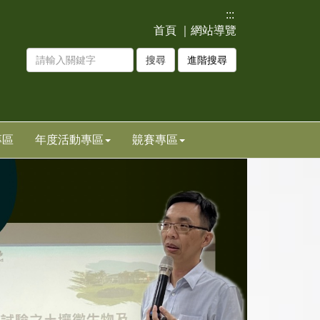
:::
首頁
｜
網站導覽
進階搜尋
專區
年度活動專區
竸賽專區
下
一
張