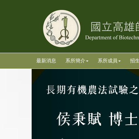
跳
跳
到
到
主
主
要
要
內
內
容
容
區
區
塊
塊
最新消息
系所簡介
系所成員
招
上
一
張