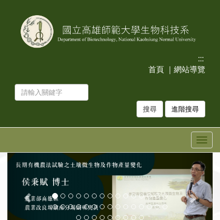
跳
跳
到
到
主
主
要
要
內
內
容
容
:::
區
區
首頁
｜
網站導覽
塊
塊
進階搜尋
Togg
navig
上
下
一
一
張
張