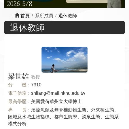
:::
首頁
系所成員
退休教師
退休教師
梁世雄
教授
分 機：
7310
電子信箱：
shliang@mail.nknu.edu.tw
最高學歷：
美國愛荷華州立大學博士
專 長：
溪流魚類及無脊椎動物生態、外來種生態、
陸域及水域生物指標、都市生態學、湧泉生態、生態系
模式分析