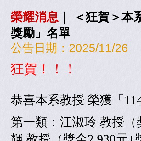
榮耀消息
｜
＜狂賀＞本系
獎勵」名單
公告日期：
2025/11/26
狂賀！！！
恭喜本系教授 榮獲「1
第一類：江淑玲 教授（獎
輝 教授（獎金2,930元+