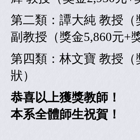
第二類：譚大純
教授（
副教授（獎金5,860元+
第四類：林文寶
教授（
狀）
恭喜以上獲獎教師！
本系全體師生祝賀！