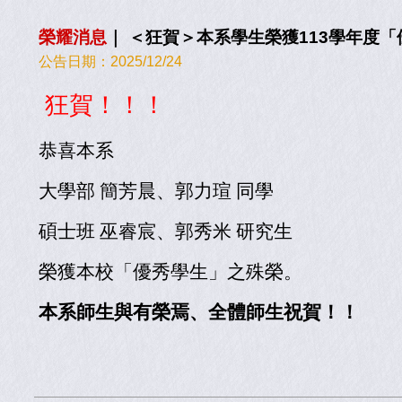
榮耀消息
｜
＜狂賀＞本系學生榮獲113學年度「
公告日期：
2025/12/24
狂賀！！！
恭喜本系
大學部 簡芳晨、郭力瑄 同學
碩士班 巫睿宸、郭秀米 研究生
榮獲本校「優秀學生」之殊榮。
本系師生與有榮焉、全體師生祝賀！！