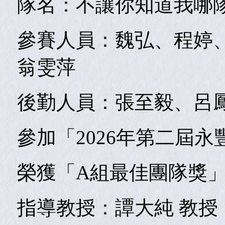
隊名：不讓你知道我哪
參賽人員：魏弘、程婷
翁雯萍
後勤人員：張至毅、呂
參加「
2026年
第二屆永
榮獲「A組最佳團隊獎
指導教授：譚大純 教授