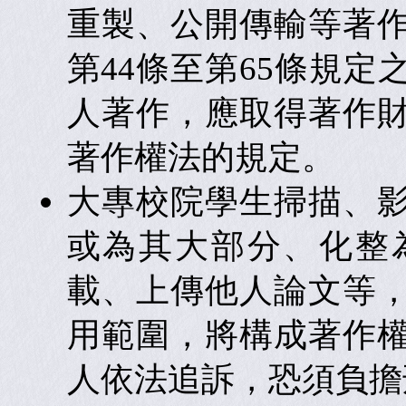
重製、公開傳輸等著
第44條至第65條規
人著作，應取得著作
著作權法的規定。
大專校院學生掃描、
或為其大部分、化整
載、上傳他人論文等
用範圍，將構成著作
人依法追訴，恐須負擔