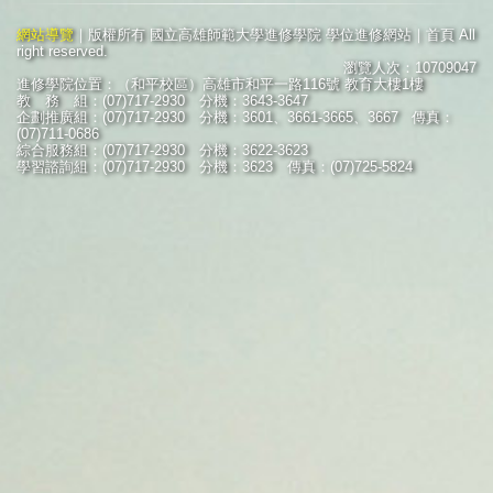
網站導覽
｜版權所有 國立高雄師範大學進修學院 學位進修網站｜首頁 All
right reserved.
瀏覽人次：10709047
進修學院位置：（和平校區）高雄市和平一路116號 教育大樓1樓
教 務 組：(07)717-2930 分機：3643-3647
企劃推廣組：(07)717-2930 分機：3601、3661-3665、3667 傳真：
(07)711-0686
綜合服務組：(07)717-2930 分機：3622-3623
學習諮詢組：(07)717-2930 分機：3623 傳真：(07)725-5824