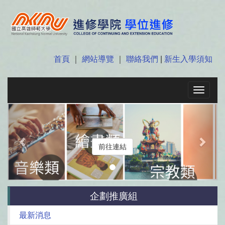
首頁
｜
網站導覽
｜
聯絡我們
|
新生入學須知
Toggle
navigat
Previous
Next
前往連結
企劃推廣組
最新消息