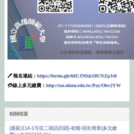
🖊
報名連結：
https://forms.gle/66UJNfxkS8UNZpJs8
💳線上多元繳費：
http://sso.nknu.edu.tw/Pay/Obv2YW
相關檔案
(展延)114-1弓弦二胡語(D調)-初階-招生簡章(多元繳