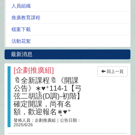
人員組織
推廣教育課程
檔案下載
活動花絮
最新消息
[
企劃推廣組
]
回上一頁
🔖全新課程🔖《開課
公告》∗̥♥⁺114-1【弓
弦二胡語(D調)-初階】
確定開課，尚有名
額，歡迎報名∗̥♥⁺
發佈人員：
企劃推廣組
｜公告日期：
2025/6/26