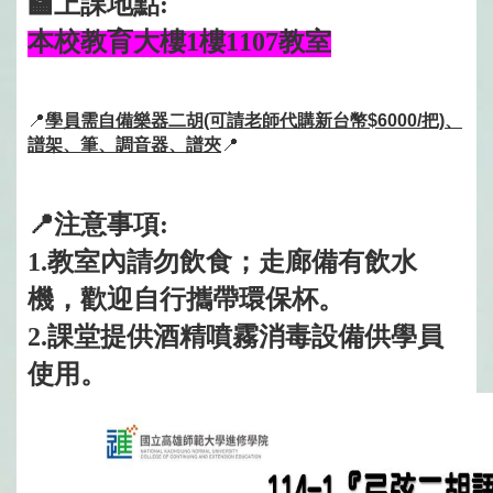
🏫
上課地點:
本校教育大樓1樓1107教室
📍
學員需
自備樂器二胡(可請老師代購新台幣$6000/把)、
譜架、筆、調音器、譜夾
📍
📍注意事項:
1.
教室內請勿飲食；走廊備有飲水
機，歡迎自行攜帶環保杯。
2.
課堂提供酒精噴霧消毒設備供學員
使用。