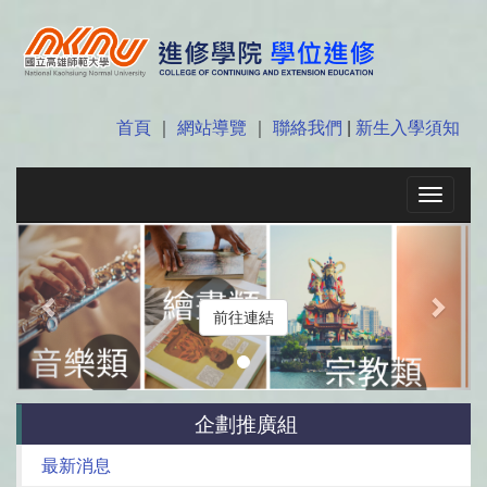
首頁
｜
網站導覽
｜
聯絡我們
|
新生入學須知
Toggle
navigat
Previous
Next
前往連結
企劃推廣組
最新消息