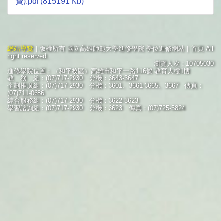
費).pdf (815191 Kb)
網站導覽
｜版權所有 國立高雄師範大學進修學院 學位進修網站｜首頁 All
right reserved.
瀏覽人次：10705030
進修學院位置：（和平校區）高雄市和平一路116號 教育大樓1樓
教 務 組：(07)717-2930 分機：3643-3647
企劃推廣組：(07)717-2930 分機：3601、3661-3665、3667 傳真：
(07)711-0686
綜合服務組：(07)717-2930 分機：3622-3623
學習諮詢組：(07)717-2930 分機：3623 傳真：(07)725-5824