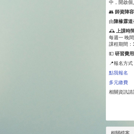
中，開啟個
👥
師資陣容
由
陳椽霖道
🕰
上課時
每週一 晚間 
課程期間：
💵
研習費用：
📍報名方
點我報名
多元繳費
相關資訊請
相關檔案