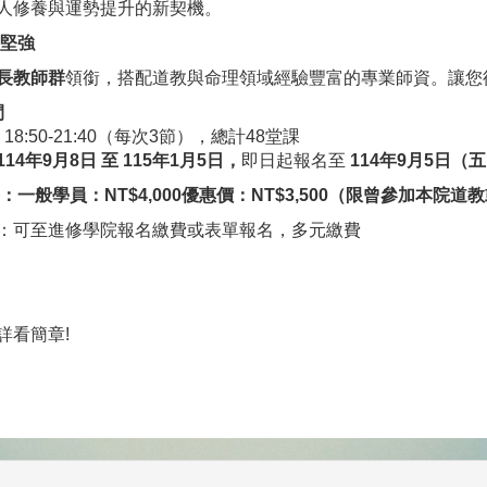
人修養與運勢提升的新契機。
堅強
長教師群
領銜，搭配道教與命理領域經驗豐富的專業師資。讓您
間
18:50-21:40（每次3節），總計48堂課
114年9月8日 至 115年1月5日，
即日起報名至
114年9月5日（
一般學員：NT$4,000
優惠價
：NT$3,500（限曾參加本院
式：可至進修學院報名繳費或表單報名，多元繳費
詳看簡章!