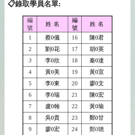
📋錄取學員名單:
編
編
姓
名
姓
名
號
號
1
蔡0儀
16
陳0君
2
劉0花
17
胡0英
3
李0欣
18
秦0達
4
黃0美
19
黃0宜
5
李0東
20
廖0文
6
李0瑞
21
陳0宏
7
盧0翰
22
黃0瑜
8
吳0貴
23
鄭0甘
9
廖0宏
24
鄭0聰