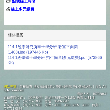
👉
點我線上報名
💰
線上多元繳費
相關檔案
114-1經學研究所碩士學分班-教室平面圖
(1403).jpg (197446 Kb)
114-1經學碩士學分班-招生簡章(多元繳費).pdf (573866
Kb)
網站導覽
｜版權所有 國立高雄師範大學進修學院 學位進修網站｜首頁 All
right reserved.
瀏覽人次：10703847
進修學院位置：（和平校區）高雄市和平一路116號 教育大樓1樓
教 務 組：(07)717-2930 分機：3643-3647
企劃推廣組：(07)717-2930 分機：3601、3661-3665、3667 傳真：
(07)711-0686