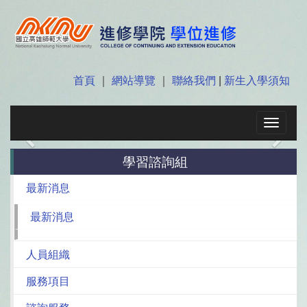
首頁
｜
網站導覽
｜
聯絡我們
|
新生入學須知
Toggle
navigat
Previous
Next
學習諮詢組
最新消息
最新消息
人員組織
服務項目