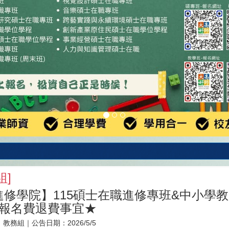
組
]
進修學院】115碩士在職進修專班&中小學
_報名費退費事宜★
：
教務組
｜公告日期：
2026/5/5