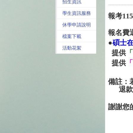
招生資訊
學生資訊服務
報考11
休學申請說明
報名費
檔案下載
●
碩士
活動花絮
提供
「
提供
「
備註：
退款則
謝謝您