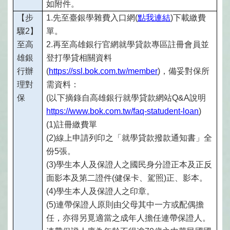
如附件。
【步
1.
先至臺銀學雜費入口網(
點我連結
)
下載繳費
驟2】
單。
至高
2.
再至高雄銀行官網就學貸款專區註冊會員並
雄銀
登打學貸相關資料
行辦
(
https://ssl.bok.com.tw/member
)
，備妥對保所
理對
需資料：
保
(
以下摘錄自高雄銀行就學貸款網站Q&A說明
https://www.bok.com.tw/faq-statudent-loan
)
(1)
註冊繳費單
(2)
線上申請列印之「就學貸款撥款通知書」全
份5張。
(3)
學生本人及保證人之國民身分證正本及正反
面影本及第二證件(健保卡、駕照)正、影本。
(4)
學生本人及保證人之印章。
(5)
連帶保證人原則由父母其中一方或配偶擔
任，亦得另覓適當之成年人擔任連帶保證人。