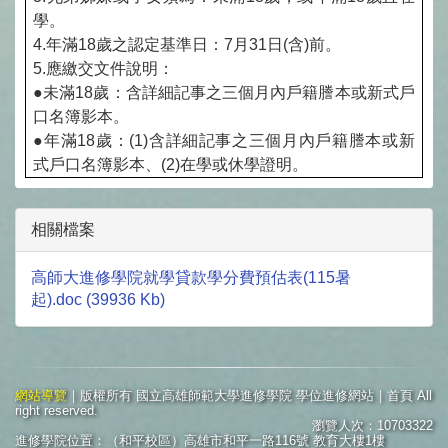
學。
4.
年滿18歲之認定基準日：7月31日(含)前。
5.
應繳交文件說明：
●未滿18歲：含詳細記事之三個月內戶籍謄本或新式戶
口名簿影本。
●年滿18歲：(1)含詳細記事之三個月內戶籍謄本或新
式戶口名簿影本、(2)在學或休學證明。
相關檔案
高師大進修學院就學貸款學分費預估表(115暑
起).doc (39936 Kb)
網站導覽
｜版權所有 國立高雄師範大學進修學院 學位進修網站｜首頁 All
right reserved.
瀏覽人次：10703322
進修學院位置：（和平校區）高雄市和平一路116號 教育大樓1樓