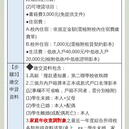
(2)
可增貸項目：
●
書籍費3,000元(免提供文件)
●
住宿費：
A.
校內住宿：依規定金額(需檢附校內住宿費繳
費單)
B.
校外住宿：7
,000
元(需檢附租賃契約影本)
●
生活費：低收入戶40,000元/中低收入戶
20,000元(檢附低收/中低收證明影本)
◆
【步
繳交資料包含：
驟3】
1.
高銀「撥款通知書」第二聯學校收執聯
繳交
2.
三個月內戶籍謄本正本或新式戶口名簿影本
申貸
(記事欄不可省略，戶籍不同者，需分別檢附)
資料
(1)
學生未婚：本人+父母
(2)
學生已婚：本人+配偶
(3)
學生離婚(或配偶死亡)：本人
3.
家庭年收查調對象
之最近一年度綜合所得稅
各類所得資料清單
(
承上，ex：學生未婚，家