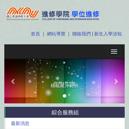
首頁
｜
網站導覽
｜
聯絡我們
|
新生入學須知
Toggle
navigat
Previous
Next
橫幅圖片範例
綜合服務組
最新消息