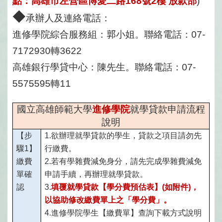
點：高雄市左營區博愛二路168號2樓 放款部
)
◆
承辦人及連絡電話：
進修學院綜合服務組：
郭
小姐。聯絡電話：07-
7172930轉3622
高雄銀行學貸中心：陳先生。聯絡電話：07-
5575595轉11
國立高雄師範大學
進修學院
就學貸款申請流程
說明
【步
1.
欲辦理就學貸款的學生，貸款之項目請勿先
驟1】
行繳費。
繳費
2.
若有學雜費減免身分，請先完成學雜費減免
單確
申請手續，再辦理就學貸款。
認
3.
填覆就學貸款【學分費預估表】(如附件)，
以協助修改繳費單上之「學分費」。
4.
進修學院學生【繳費單】查詢下載方式說明