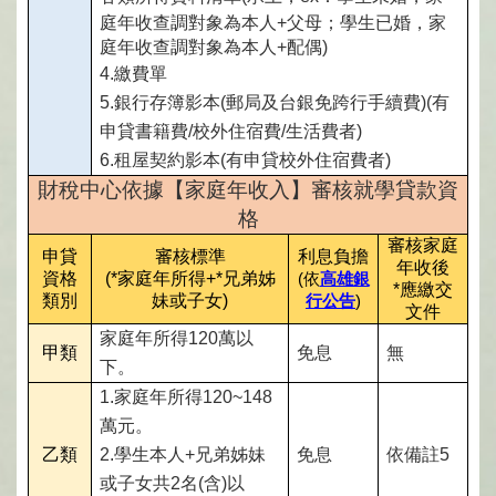
庭年收查調對象為本人+父母；學生已婚，家
庭年收查調對象為本人+配偶)
4.
繳費單
5.
銀行存簿影本(郵局及台銀免跨行手續費)(有
申貸書籍費/校外住宿費/生活費者)
6.
租屋契約影本(有申貸校外住宿費者)
財稅中心依據【家庭年收入】審核就學貸款資
格
審核家庭
申貸
審核標準
利息負擔
年收後
資格
(*
家庭年所得+*兄弟姊
(
依
高雄銀
*
應繳交
類別
妹或子女)
行公告
)
文件
家庭年所得120萬以
甲類
免息
無
下。
1.
家庭年所得120~148
萬元。
乙類
2.
學生本人+兄弟姊妹
免息
依備註5
或子女共2名(含)以