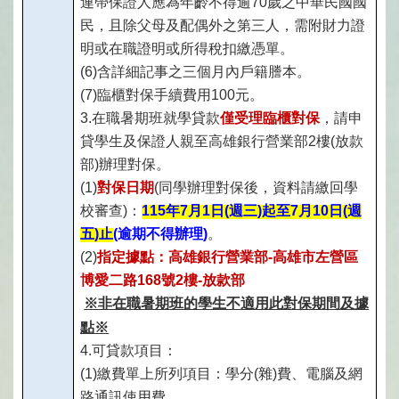
連帶保證人應為年齡不得逾70歲之中華民國國
民，且除父母及配偶外之第三人，需附財力證
明或在職證明或所得稅扣繳憑單。
(6)
含詳細記事之三個月內戶籍謄本。
(7)
臨櫃對保手續費用100元。
3.
在職暑期班就學貸款
僅受理臨櫃對保
，請申
貸學生及保證人親至高雄銀行營業部2樓(放款
部)辦理對保。
(1)
對保日期
(
同學辦理對保後，資料請繳回學
校審查)：
115
年7月1日(週三)起至7月10日(週
五)止
(
逾期不得辦理)
。
(2)
指定據點：高雄銀行營業部-高雄市左營區
博愛二路168號2樓-放款部
※非在職暑期班的學生不適用此對保期間及據
點※
4.
可貸款項目：
(1)
繳費單上所列項目：學分(雜)費、電腦及網
路通訊使用費。