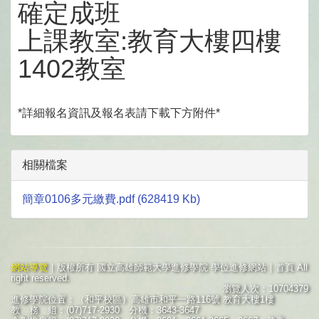
確定成班
上課教室:教育大樓四樓
1402教室
*詳細報名資訊及報名表請下載下方附件*
相關檔案
簡章0106多元繳費.pdf (628419 Kb)
網站導覽
｜版權所有 國立高雄師範大學進修學院 學位進修網站｜首頁 All
right reserved.
瀏覽人次：10704379
進修學院位置：（和平校區）高雄市和平一路116號 教育大樓1樓
教 務 組：(07)717-2930 分機：3643-3647