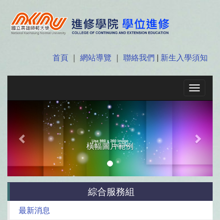
首頁
｜
網站導覽
｜
聯絡我們
|
新生入學須知
Toggle
navigat
Previous
Next
橫幅圖片範例
綜合服務組
最新消息